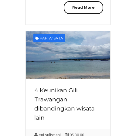
Read More
PARIWISATA
4 Keunikan Gili
Trawangan
dibandingkan wisata
lain
eni sulistiani
05.30.00