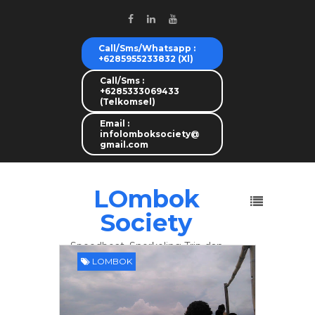
Call/Sms/Whatsapp :
+6285955233832 (Xl)
Call/Sms :
+6285333069433
(Telkomsel)
Email :
infolomboksociety@
gmail.com
LOmbok
Society
Speedboat, Snorkeling Trip dan
Lombok Tour
LOMBOK