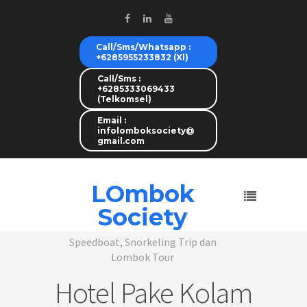
Call/Sms/Whatsapp :
+6285955233832 (Xl)
Call/Sms :
+6285333069433
(Telkomsel)
Email :
infolomboksociety@
gmail.com
LOmbok
Society
Speedboat, Snorkeling Trip dan
Lombok Tour
Hotel Pake Kolam