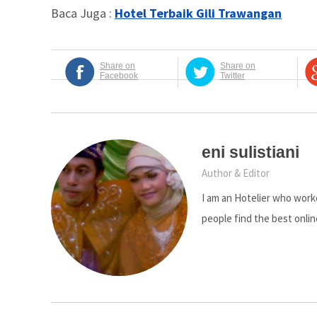
Baca Juga :
Hotel Terbaik Gili Trawangan
Share on
Share on
Facebook
Twitter
eni sulistiani
Author & Editor
I am an Hotelier who worke
people find the best onlin