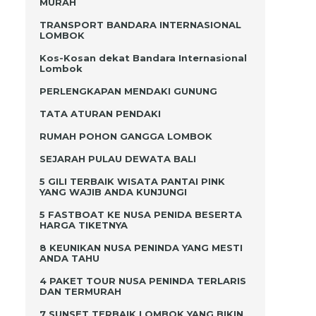
MURAH
TRANSPORT BANDARA INTERNASIONAL
LOMBOK
h
Kos-Kosan dekat Bandara Internasional
Lombok
a
PERLENGKAPAN MENDAKI GUNUNG
TATA ATURAN PENDAKI
RUMAH POHON GANGGA LOMBOK
g
SEJARAH PULAU DEWATA BALI
5 GILI TERBAIK WISATA PANTAI PINK
YANG WAJIB ANDA KUNJUNGI
5 FASTBOAT KE NUSA PENIDA BESERTA
HARGA TIKETNYA
8 KEUNIKAN NUSA PENINDA YANG MESTI
ANDA TAHU
i
4 PAKET TOUR NUSA PENINDA TERLARIS
i
DAN TERMURAH
7 SUNSET TERBAIK LOMBOK YANG BIKIN