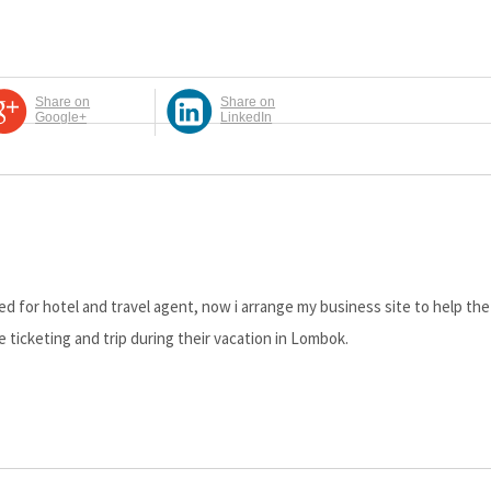
Share on
Share on
Google+
LinkedIn
d for hotel and travel agent, now i arrange my business site to help the
e ticketing and trip during their vacation in Lombok.