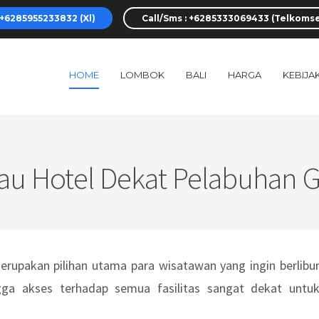
+6285955233832 (Xl)
Call/Sms : +6285333069433 (Telkomse
HOME
LOMBOK
BALI
HARGA
KEBIJA
u Hotel Dekat Pelabuhan G
upakan pilihan utama para wisatawan yang ingin berlibu
gga akses terhadap semua fasilitas sangat dekat untu