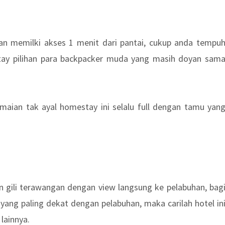
n memilki akses 1 menit dari pantai, cukup anda tempu
stay pilihan para backpacker muda yang masih doyan sam
aian tak ayal homestay ini selalu full dengan tamu yan
n gili terawangan dengan view langsung ke pelabuhan, bag
ang paling dekat dengan pelabuhan, maka carilah hotel in
lainnya.