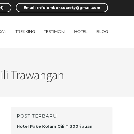
l)
Email :
infolomboksociety@gmail.com
KAN
TREKKING
TESTIMONI
HOTEL
BLOG
ili Trawangan
r
POST TERBARU
k
Hotel Pake Kolam Gili T 300ribuan