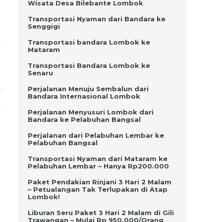
Wisata Desa Bilebante Lombok
Transportasi Nyaman dari Bandara ke
n
Senggigi
l
Transportasi bandara Lombok ke
Mataram
Transportasi Bandara Lombok ke
Senaru
r
Perjalanan Menuju Sembalun dari
Bandara Internasional Lombok
l
Perjalanan Menyusuri Lombok dari
u
Bandara ke Pelabuhan Bangsal
Perjalanan dari Pelabuhan Lembar ke
Pelabuhan Bangsal
Transportasi Nyaman dari Mataram ke
Pelabuhan Lembar – Hanya Rp200.000
Paket Pendakian Rinjani 3 Hari 2 Malam
– Petualangan Tak Terlupakan di Atap
Lombok!
n
Liburan Seru Paket 3 Hari 2 Malam di Gili
n
Trawangan – Mulai Rp 950.000/Orang