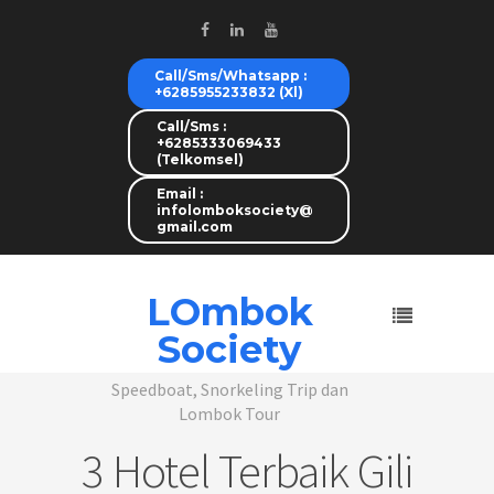
Call/Sms/Whatsapp :
+6285955233832 (Xl)
Call/Sms :
+6285333069433
(Telkomsel)
Email :
infolomboksociety@
gmail.com
LOmbok
Society
Speedboat, Snorkeling Trip dan
Lombok Tour
3 Hotel Terbaik Gili