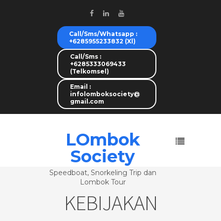
Call/Sms/Whatsapp :
+6285955233832 (Xl)
Call/Sms :
+6285333069433
(Telkomsel)
Email :
infolomboksociety@
gmail.com
LOmbok
Society
Speedboat, Snorkeling Trip dan
Lombok Tour
KEBIJAKAN