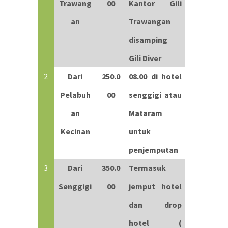
Trawang
00
Kantor Gili
an
Trawangan
disamping
Gili Diver
2
Dari
250.0
08.00 di hotel
Pelabuh
00
senggigi atau
an
Mataram
Kecinan
untuk
penjemputan
3
Dari
350.0
Termasuk
Senggigi
00
jemput hotel
dan drop
hotel (