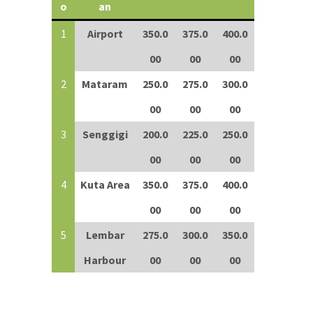
o
an
1
Airport
350.0
375.0
400.0
00
00
00
2
Mataram
250.0
275.0
300.0
00
00
00
3
Senggigi
200.0
225.0
250.0
00
00
00
4
Kuta Area
350.0
375.0
400.0
00
00
00
5
Lembar
275.0
300.0
350.0
Harbour
00
00
00