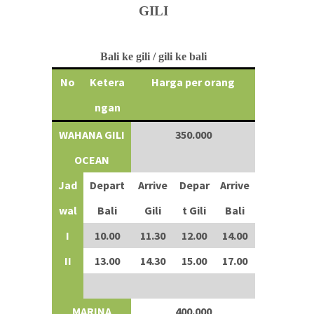
GILI
Bali ke gili / gili ke bali
No
Ketera
Harga per orang
ngan
WAHANA GILI
350.000
OCEAN
Jad
Depart
Arrive
Depar
Arrive
wal
Bali
Gili
t Gili
Bali
I
10.00
11.30
12.00
14.00
II
13.00
14.30
15.00
17.00
MARINA
400.000