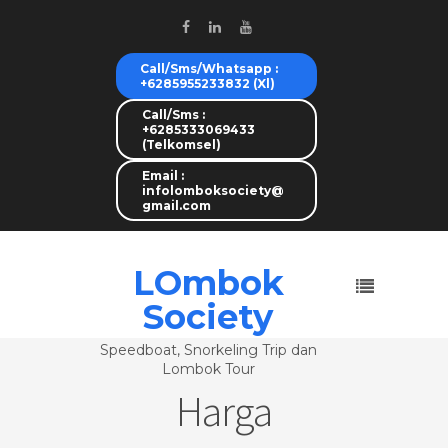
Call/Sms/Whatsapp :
+6285955233832 (Xl)
Call/Sms :
+6285333069433
(Telkomsel)
Email :
infolomboksociety@
gmail.com
LOmbok
Society
Speedboat, Snorkeling Trip dan
Lombok Tour
Harga