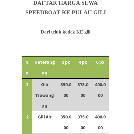
DAFTAR HARGA SEWA
SPEEDBOAT KE PULAU GILI
Dari teluk kodek KE gili
N
Keterang
2 px
4 px
6 px
o
an
1
Gili
350.0
375.0
400.0
Trawang
00
00
00
an
2
Gili Air
350.0
375.0
400.0
00
00
00