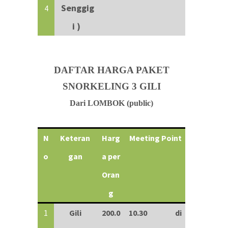
Senggig
4
i )
DAFTAR HARGA PAKET
SNORKELING 3 GILI
Dari LOMBOK (public)
N
Keteran
Harg
Meeting Point
o
gan
a per
Oran
g
1
Gili
200.0
10.30 di