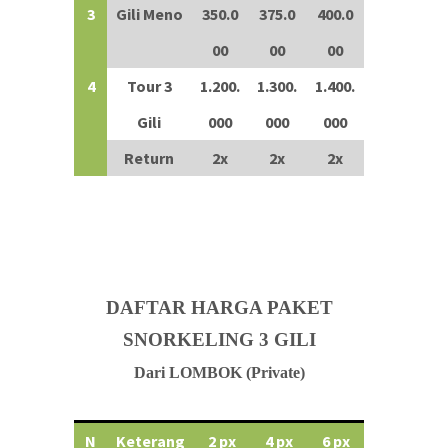
3
Gili Meno
350.0
375.0
400.0
00
00
00
4
Tour 3
1.200.
1.300.
1.400.
Gili
000
000
000
Return
2x
2x
2x
DAFTAR HARGA PAKET
SNORKELING 3 GILI
Dari LOMBOK (Private)
N
Keterang
2 px
4 px
6 px