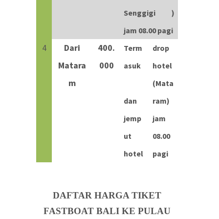
Senggigi )
jam 08.00 pagi
4
Dari
400.
Term
drop
Matara
000
asuk
hotel
m
(Mata
dan
ram)
jemp
jam
ut
08.00
hotel
pagi
DAFTAR HARGA TIKET
FASTBOAT BALI
KE PULAU