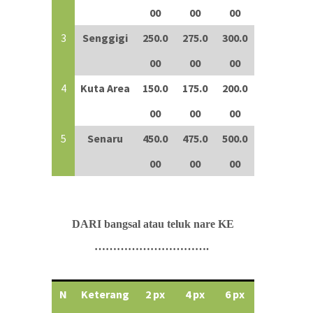
00
00
00
3
Senggigi
250.0
275.0
300.0
00
00
00
4
Kuta Area
150.0
175.0
200.0
00
00
00
5
Senaru
450.0
475.0
500.0
00
00
00
DARI bangsal atau teluk nare KE
………………………….
N
Keterang
2 px
4 px
6 px