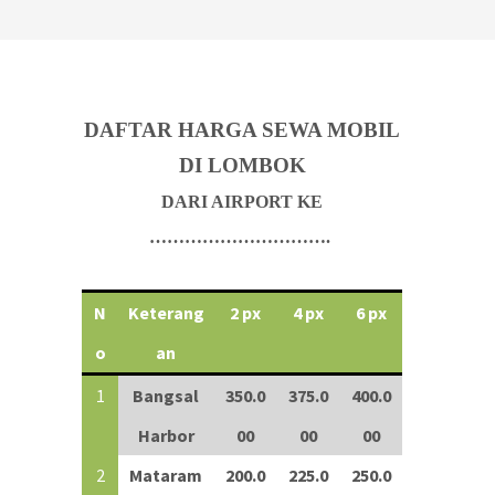
DAFTAR HARGA SEWA MOBIL
DI LOMBOK
DARI AIRPORT KE
………………………….
N
Keterang
2 px
4 px
6 px
o
an
1
Bangsal
350.0
375.0
400.0
Harbor
00
00
00
2
Mataram
200.0
225.0
250.0