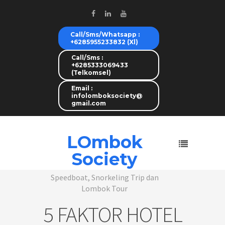
Call/Sms/Whatsapp :
+6285955233832 (Xl)
Call/Sms :
+6285333069433
(Telkomsel)
Email :
infolomboksociety@
gmail.com
LOmbok
Society
Speedboat, Snorkeling Trip dan
Lombok Tour
5 FAKTOR HOTEL