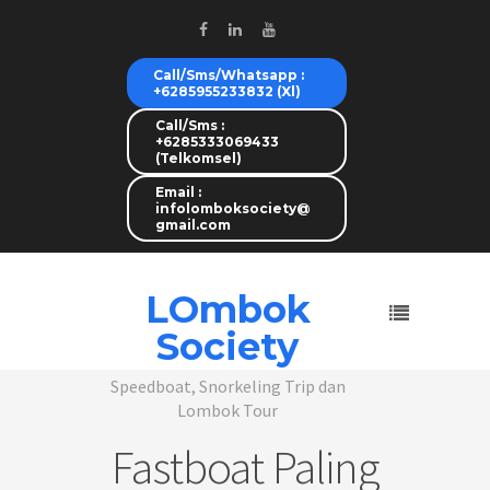
Call/Sms/Whatsapp :
+6285955233832 (Xl)
Call/Sms :
+6285333069433
(Telkomsel)
Email :
infolomboksociety@
gmail.com
LOmbok
Society
Speedboat, Snorkeling Trip dan
Lombok Tour
Fastboat Paling