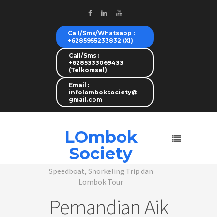
Call/Sms/Whatsapp :
+6285955233832 (Xl)
Call/Sms :
+6285333069433
(Telkomsel)
Email :
infolomboksociety@
gmail.com
LOmbok
Society
Speedboat, Snorkeling Trip dan
Lombok Tour
Pemandian Aik