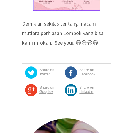
Demikian sekilas tentang macam
mutiara perhiasan Lombok yang bisa
kami infokan.. See youu 😃😃😃😃
Share on
Share on
Twitter
Facebook
Share on
Share on
Google+
LinkedIn