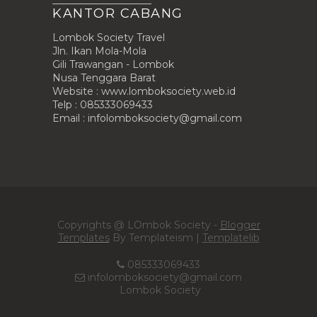
____________________
KANTOR CABANG
Lombok Society Travel
Jln. Ikan Mola-Mola
Gili Trawangan - Lombok
Nusa Tenggara Barat
Website : www.lomboksociety.web.id
Telp : 085333069433
Email :
infolomboksociety@gmail.com
Copyrights @ LOmbok Society -
Blogger
Templates
By Templateism |
Templatelib
085333069433
infolomboksociety@gmail.com
Lombok Society