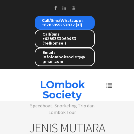
Call/Sms/Whatsapp :
+6285955233832 (Xl)
Call/Sms :
+6285333069433
(Telkomsel)
Email :
infolomboksociety@
gmail.com
LOmbok
Society
Speedboat, Snorkeling Trip dan
Lombok Tour
JENIS MUTIARA