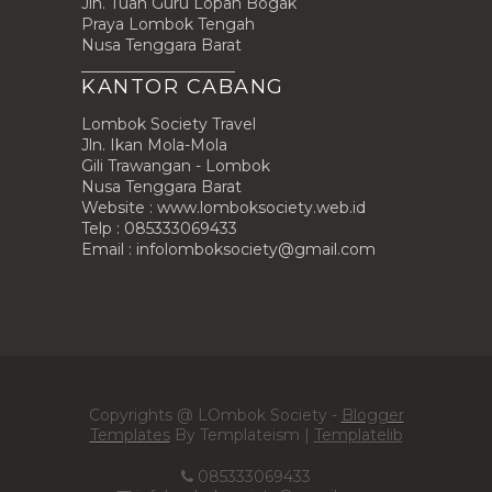
Jln. Tuan Guru Lopan Bogak
Praya Lombok Tengah
Nusa Tenggara Barat
____________________
KANTOR CABANG
Lombok Society Travel
Jln. Ikan Mola-Mola
Gili Trawangan - Lombok
Nusa Tenggara Barat
Website : www.lomboksociety.web.id
Telp : 085333069433
Email :
infolomboksociety@gmail.com
Copyrights @ LOmbok Society -
Blogger
Templates
By Templateism |
Templatelib
085333069433