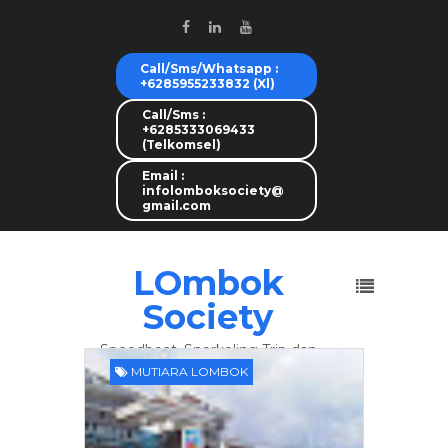
Call/Sms/Whatsapp :
+6285955233832 (Xl)
Call/Sms :
+6285333069433
(Telkomsel)
Email :
infolomboksociety@
gmail.com
LOmbok
Society
Speedboat, Snorkeling Trip dan
Lombok Tour
MUTIARA LOMBOK