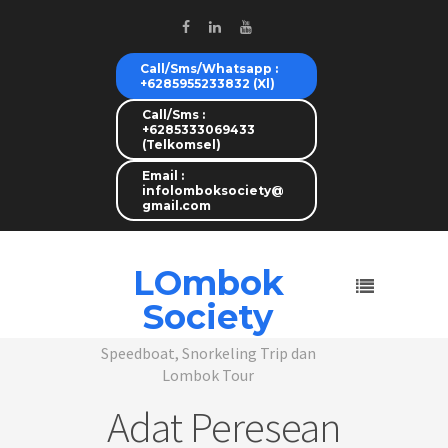
Call/Sms/Whatsapp :
+6285955233832 (Xl)
Call/Sms :
+6285333069433
(Telkomsel)
Email :
infolomboksociety@
gmail.com
LOmbok
Society
Speedboat, Snorkeling Trip dan
Lombok Tour
Adat Peresean