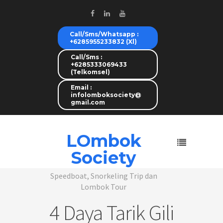
Call/Sms/Whatsapp :
+6285955233832 (Xl)
Call/Sms :
+6285333069433
(Telkomsel)
Email :
infolomboksociety@
gmail.com
LOmbok
Society
Speedboat, Snorkeling Trip dan
Lombok Tour
4 Daya Tarik Gili